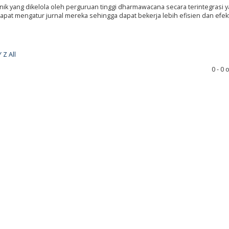
nik yang dikelola oleh perguruan tinggi dharmawacana secara terintegrasi 
pat mengatur jurnal mereka sehingga dapat bekerja lebih efisien dan efekt
Y
Z
All
0 - 0 