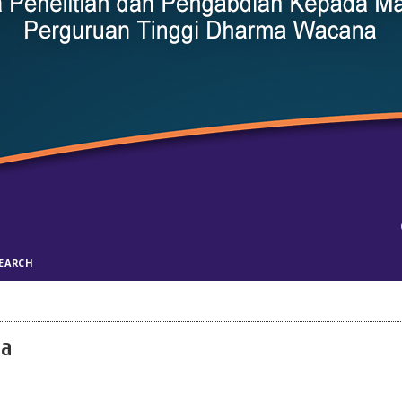
EARCH
na