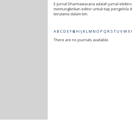
E-Jurnal Dharmawacana adalah jurnal elektro
memungkinkan editor untuk tiap pengelola da
terutama dalam tim.
A
B
C
D
E
F
G
H
I
J
K
L
M
N
O
P
Q
R
S
T
U
V
W
X
There are no journals available.