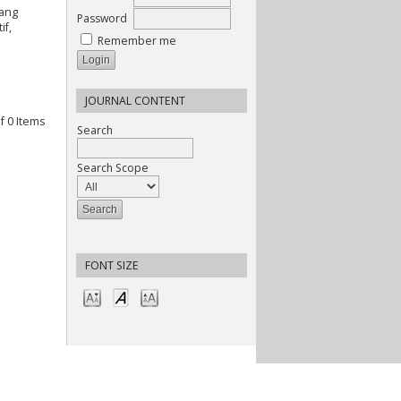
yang
Password
if,
Remember me
JOURNAL CONTENT
of 0 Items
Search
Search Scope
FONT SIZE