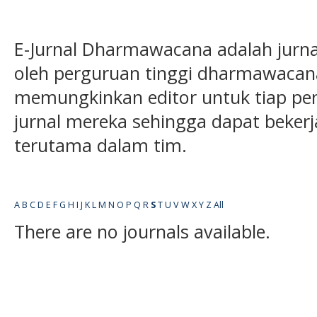
E-Jurnal Dharmawacana adalah jurnal
oleh perguruan tinggi dharmawacana
memungkinkan editor untuk tiap pe
jurnal mereka sehingga dapat bekerja 
terutama dalam tim.
A
B
C
D
E
F
G
H
I
J
K
L
M
N
O
P
Q
R
S
T
U
V
W
X
Y
Z
All
There are no journals available.