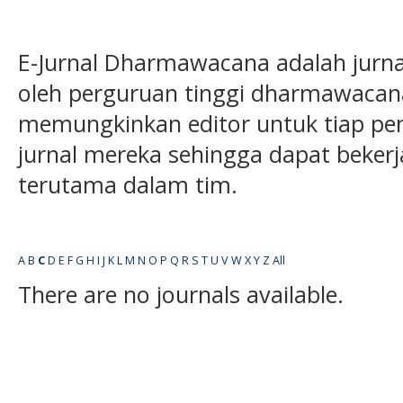
E-Jurnal Dharmawacana adalah jurnal
oleh perguruan tinggi dharmawacana
memungkinkan editor untuk tiap pe
jurnal mereka sehingga dapat bekerja 
terutama dalam tim.
A
B
C
D
E
F
G
H
I
J
K
L
M
N
O
P
Q
R
S
T
U
V
W
X
Y
Z
All
There are no journals available.